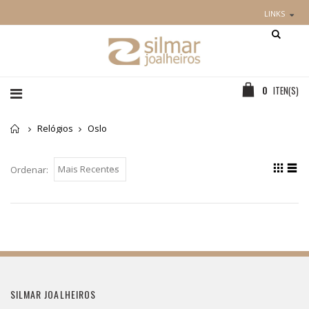
LINKS
0
ITEN(S)
Home
Relógios
Oslo
Ordenar:
SILMAR JOALHEIROS