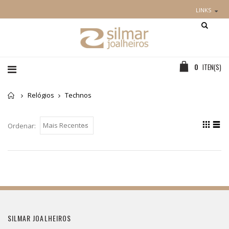
LINKS
0
ITEN(S)
Home
Relógios
Technos
Ordenar:
SILMAR JOALHEIROS